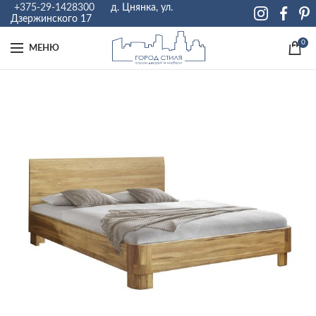
+375-29-1428300
д. Цнянка, ул.
Дзержинского 17
0
МЕНЮ