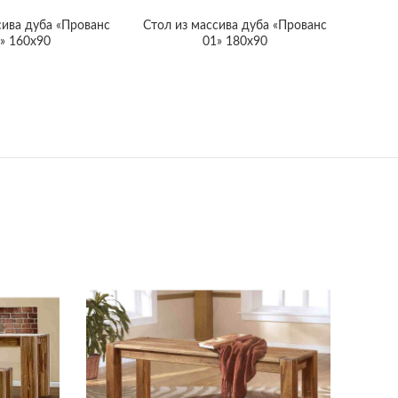
сива дуба «Прованс
Cтол из массива дуба «Прованс
» 160х90
01» 180х90