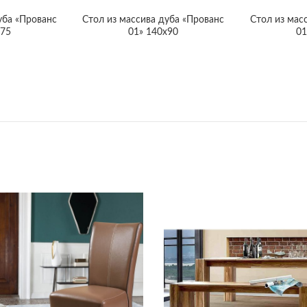
уба «Прованс
Cтол из массива дуба «Прованс
Cтол из мас
х75
01» 140х90
01