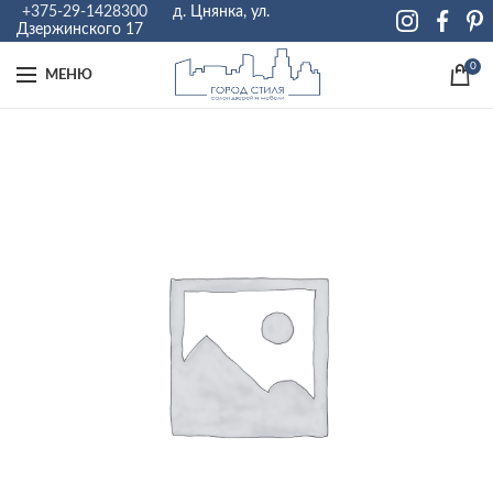
+375-29-1428300
д. Цнянка, ул.
Дзержинского 17
0
МЕНЮ