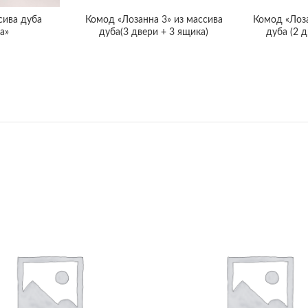
сива дуба
Комод «Лозанна 3» из массива
Комод «Лоза
а»
дуба(3 двери + 3 ящика)
дуба (2 д